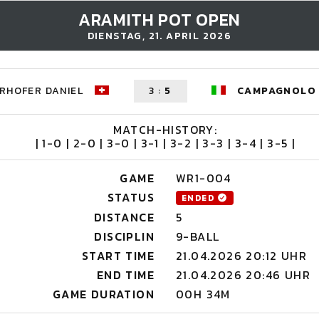
ARAMITH POT OPEN
DIENSTAG, 21. APRIL 2026
RHOFER DANIEL
3
:
5
CAMPAGNOLO 
MATCH-HISTORY:
| 1-0 | 2-0 | 3-0 | 3-1 | 3-2 | 3-3 | 3-4 | 3-5 |
GAME
WR1-004
STATUS
ENDED
DISTANCE
5
DISCIPLIN
9-BALL
START TIME
21.04.2026 20:12 UHR
END TIME
21.04.2026 20:46 UHR
GAME DURATION
00H 34M