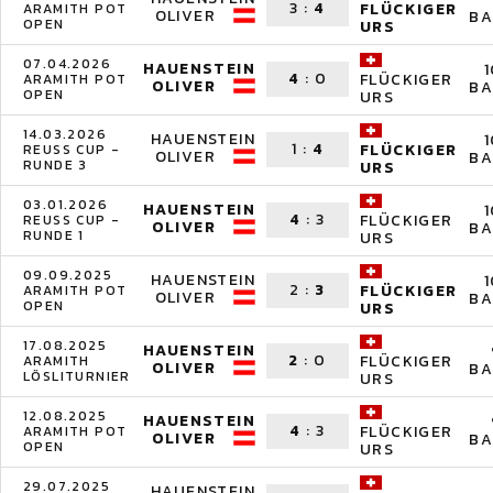
3
:
4
FLÜCKIGER
ARAMITH POT
OLIVER
BA
OPEN
URS
07.04.2026
HAUENSTEIN
4
:
0
FLÜCKIGER
ARAMITH POT
OLIVER
BA
OPEN
URS
14.03.2026
HAUENSTEIN
1
:
4
FLÜCKIGER
REUSS CUP -
OLIVER
BA
RUNDE 3
URS
03.01.2026
HAUENSTEIN
4
:
3
FLÜCKIGER
REUSS CUP -
OLIVER
BA
RUNDE 1
URS
09.09.2025
HAUENSTEIN
2
:
3
FLÜCKIGER
ARAMITH POT
OLIVER
BA
OPEN
URS
17.08.2025
HAUENSTEIN
2
:
0
FLÜCKIGER
ARAMITH
OLIVER
BA
LÖSLITURNIER
URS
12.08.2025
HAUENSTEIN
4
:
3
FLÜCKIGER
ARAMITH POT
OLIVER
BA
OPEN
URS
29.07.2025
HAUENSTEIN