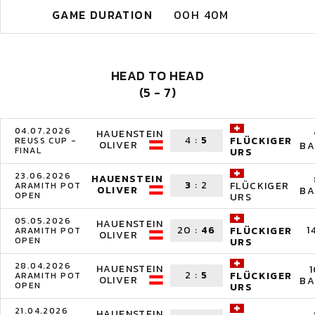
GAME DURATION
00H 40M
HEAD TO HEAD
(5 - 7)
04.07.2026
HAUENSTEIN
4
:
5
FLÜCKIGER
REUSS CUP -
OLIVER
BA
FINAL
URS
23.06.2026
HAUENSTEIN
3
:
2
FLÜCKIGER
ARAMITH POT
OLIVER
BA
OPEN
URS
05.05.2026
HAUENSTEIN
20
:
46
1
FLÜCKIGER
ARAMITH POT
OLIVER
OPEN
URS
28.04.2026
HAUENSTEIN
2
:
5
FLÜCKIGER
ARAMITH POT
OLIVER
BA
OPEN
URS
21.04.2026
HAUENSTEIN