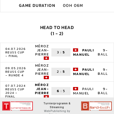
GAME DURATION
00H 06M
HEAD TO HEAD
(1 - 2)
MÉROZ
04.07.2026
JEAN-
PAULI
9-
3
:
5
REUSS CUP
PIERRE
BALL
MANUEL
- FINAL
MÉROZ
09.05.2026
JEAN-
PAULI
9-
2
:
5
REUSS CUP
PIERRE
BALL
MANUEL
- RUNDE 4
MÉROZ
07.07.2024
JEAN-
PAULI
9-
REUSS CUP
6
:
5
PIERRE
BALL
2024 -
MANUEL
FINAL
Turnierprogramm &
Streaming
WebPublishing by