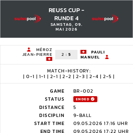
REUSS CUP -
RUNDE 4
SAMSTAG, 09.
MAI 2026
MÉROZ
PAULI
JEAN-PIERRE
2
:
5
MANUEL
MATCH-HISTORY:
| 0-1 | 1-1 | 2-1 | 2-2 | 2-3 | 2-4 | 2-5 |
GAME
BR-002
STATUS
ENDED
DISTANCE
5
DISCIPLIN
9-BALL
START TIME
09.05.2026 17:16 UHR
END TIME
09.05.2026 17:22 UHR