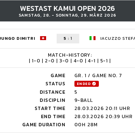
WESTAST KAMUI OPEN 2026
SAMSTAG, 28. - SONNTAG, 29. MÄRZ 2026
JUNGO DIMITRI
5
:
1
IACUZZO STEF
MATCH-HISTORY:
| 1-0 | 2-0 | 3-0 | 4-0 | 4-1 | 5-1 |
GAME
GR. 1 / GAME NO. 7
STATUS
ENDED
DISTANCE
5
DISCIPLIN
9-BALL
START TIME
28.03.2026 20:11 UHR
END TIME
28.03.2026 20:39 UHR
GAME DURATION
00H 28M