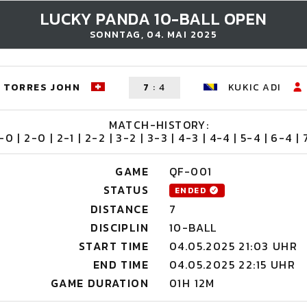
LUCKY PANDA 10-BALL OPEN
SONNTAG, 04. MAI 2025
TORRES JOHN
7
:
4
KUKIC ADI
MATCH-HISTORY:
1-0 | 2-0 | 2-1 | 2-2 | 3-2 | 3-3 | 4-3 | 4-4 | 5-4 | 6-4 | 
GAME
QF-001
STATUS
ENDED
DISTANCE
7
DISCIPLIN
10-BALL
START TIME
04.05.2025 21:03 UHR
END TIME
04.05.2025 22:15 UHR
GAME DURATION
01H 12M