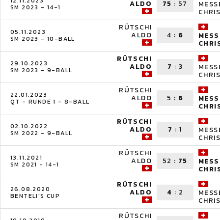
12.11.2023
ALDO
75
:
57
MESS
SM 2023 - 14-1
CHRI
RÜTSCHI
05.11.2023
ALDO
4
:
6
MESS
SM 2023 - 10-BALL
CHRI
RÜTSCHI
29.10.2023
ALDO
7
:
3
MESS
SM 2023 - 9-BALL
CHRI
RÜTSCHI
22.01.2023
ALDO
5
:
6
MESS
QT - RUNDE 1 - 8-BALL
CHRI
RÜTSCHI
02.10.2022
ALDO
7
:
1
MESS
SM 2022 - 9-BALL
CHRI
RÜTSCHI
13.11.2021
ALDO
52
:
75
MESS
SM 2021 - 14-1
CHRI
RÜTSCHI
26.08.2020
ALDO
4
:
2
MESS
BENTELI'S CUP
CHRI
RÜTSCHI