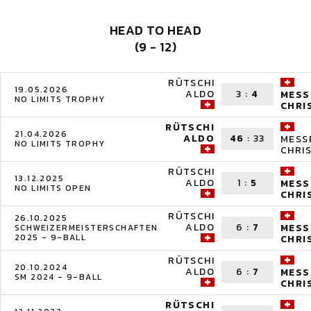
HEAD TO HEAD
(9 - 12)
RÜTSCHI
19.05.2026
ALDO
3
:
4
MESS
NO LIMITS TROPHY
CHRI
RÜTSCHI
21.04.2026
ALDO
46
:
33
MESS
NO LIMITS TROPHY
CHRI
RÜTSCHI
13.12.2025
ALDO
1
:
5
MESS
NO LIMITS OPEN
CHRI
RÜTSCHI
26.10.2025
ALDO
6
:
7
MESS
SCHWEIZERMEISTERSCHAFTEN
2025 - 9-BALL
CHRI
RÜTSCHI
20.10.2024
ALDO
6
:
7
MESS
SM 2024 - 9-BALL
CHRI
RÜTSCHI