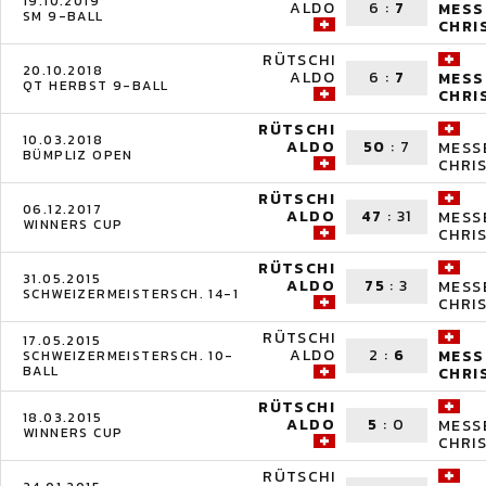
19.10.2019
ALDO
6
:
7
MESS
SM 9-BALL
CHRI
RÜTSCHI
20.10.2018
ALDO
6
:
7
MESS
QT HERBST 9-BALL
CHRI
RÜTSCHI
10.03.2018
ALDO
50
:
7
MESS
BÜMPLIZ OPEN
CHRI
RÜTSCHI
06.12.2017
ALDO
47
:
31
MESS
WINNERS CUP
CHRI
RÜTSCHI
31.05.2015
ALDO
75
:
3
MESS
SCHWEIZERMEISTERSCH. 14-1
CHRI
RÜTSCHI
17.05.2015
ALDO
2
:
6
MESS
SCHWEIZERMEISTERSCH. 10-
BALL
CHRI
RÜTSCHI
18.03.2015
ALDO
5
:
0
MESS
WINNERS CUP
CHRI
RÜTSCHI