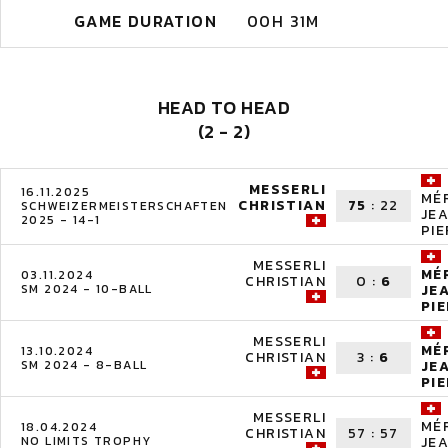
GAME DURATION
00H 31M
HEAD TO HEAD
(2 - 2)
MESSERLI
16.11.2025
MÉ
CHRISTIAN
75
:
22
SCHWEIZERMEISTERSCHAFTEN
JE
2025 - 14-1
PI
MESSERLI
MÉ
03.11.2024
CHRISTIAN
0
:
6
SM 2024 - 10-BALL
JE
PI
MESSERLI
MÉ
13.10.2024
CHRISTIAN
3
:
6
SM 2024 - 8-BALL
JE
PI
MESSERLI
MÉ
18.04.2024
CHRISTIAN
57
:
57
NO LIMITS TROPHY
JE