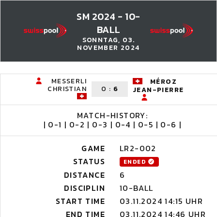
SM 2024 - 10-
BALL
SONNTAG, 03.
NOVEMBER 2024
MESSERLI
MÉROZ
CHRISTIAN
0
:
6
JEAN-PIERRE
MATCH-HISTORY:
| 0-1 | 0-2 | 0-3 | 0-4 | 0-5 | 0-6 |
GAME
LR2-002
STATUS
ENDED
DISTANCE
6
DISCIPLIN
10-BALL
START TIME
03.11.2024 14:15 UHR
END TIME
03.11.2024 14:46 UHR