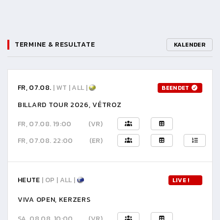
TERMINE & RESULTATE
KALENDER
FR, 07.08.
| WT | ALL |
BEENDET
BILLARD TOUR 2026, VÉTROZ
FR, 07.08. 19:00
(VR)
FR, 07.08. 22:00
(ER)
HEUTE
| OP | ALL |
LIVE !
VIVA OPEN, KERZERS
SA, 08.08. 10:00
(VR)