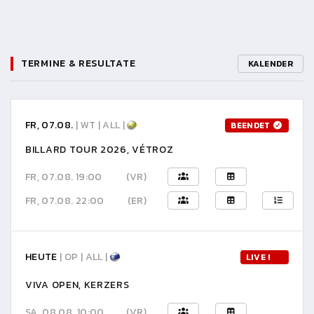
TERMINE & RESULTATE
KALENDER
FR, 07.08.
| WT | ALL |
BEENDET
BILLARD TOUR 2026, VÉTROZ
FR, 07.08. 19:00
(VR)
FR, 07.08. 22:00
(ER)
HEUTE
| OP | ALL |
LIVE !
VIVA OPEN, KERZERS
SA, 08.08. 10:00
(VR)