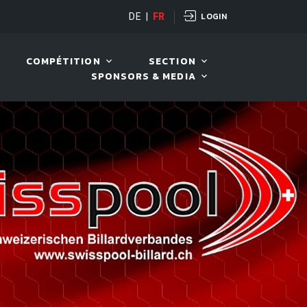
LOGIN
OPEN
DE
|
FR
10 AOÛT. 2026, 19:00
COMPÉTITION
SECTION
SPONSORS & MEDIA