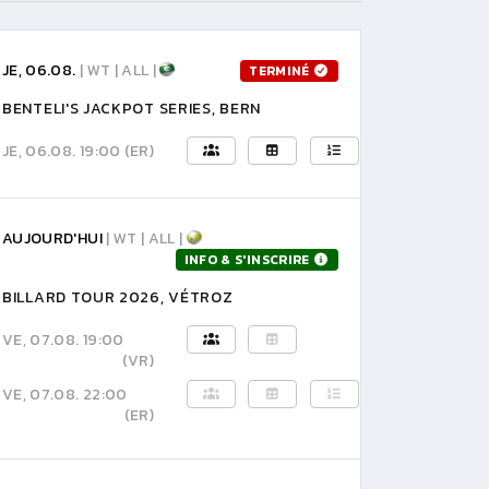
JE, 06.08.
| WT | ALL |
TERMINÉ
BENTELI'S JACKPOT SERIES, BERN
JE, 06.08. 19:00
(ER)
AUJOURD'HUI
| WT | ALL |
INFO & S'INSCRIRE
BILLARD TOUR 2026, VÉTROZ
VE, 07.08. 19:00
(VR)
VE, 07.08. 22:00
(ER)