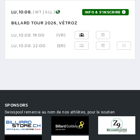
LU, 10.08.
| WT | ALL |
INFO & S'INSCRIRE
BILLARD TOUR 2026, VÉTROZ
LU, 10.08. 19:00
(VR)
LU, 10.08. 22:00
(ER)
SPONSORS
Swisspool remercie au nom de nos athlètes, pour le soutien