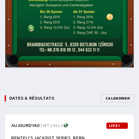
DATES & RÉSULTATS
CALENDRIER
AUJOURD'HUI
| WT | ALL |
LIVE !
BENTELI'S JACKPOT SERIES, BERN