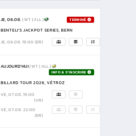
JE, 06.08.
| WT | ALL |
TERMINÉ
BENTELI'S JACKPOT SERIES, BERN
JE, 06.08. 19:00
(ER)
AUJOURD'HUI
| WT | ALL |
INFO & S'INSCRIRE
BILLARD TOUR 2026, VÉTROZ
VE, 07.08. 19:00
(VR)
VE, 07.08. 22:00
(ER)