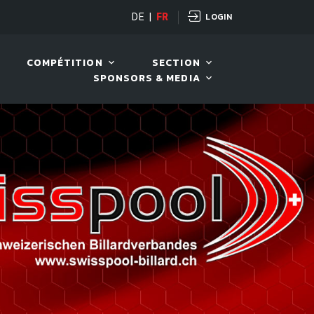
LOGIN
RD TOUR 2026
DE
|
FR
11 AOÛT. 2026, 19:30
COMPÉTITION
SECTION
SPONSORS & MEDIA