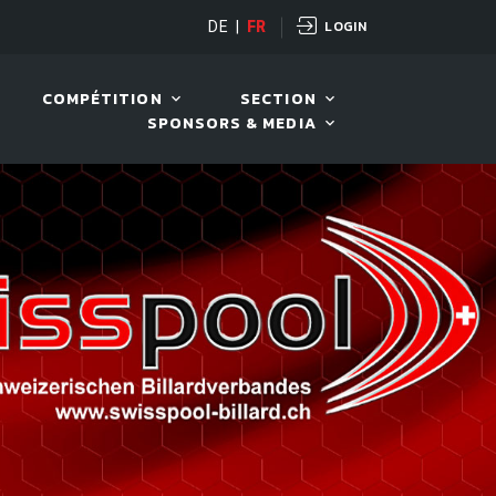
LOGIN
OPEN
DE
|
FR
10 AOÛT. 2026, 19:00
COMPÉTITION
SECTION
SPONSORS & MEDIA