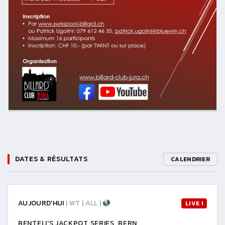
DATES & RÉSULTATS
CALENDRIER
AUJOURD'HUI
| WT | ALL |
LIVE !
BENTELI'S JACKPOT SERIES, BERN