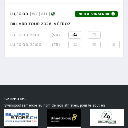
LU, 10.08.
| WT | ALL |
INFO & S'INSCRIRE
BILLARD TOUR 2026, VÉTROZ
LU, 10.08. 19:00
(VR)
LU, 10.08. 22:00
(ER)
SPONSORS
Swisspool remercie au nom de nos athlètes, pour le soutien