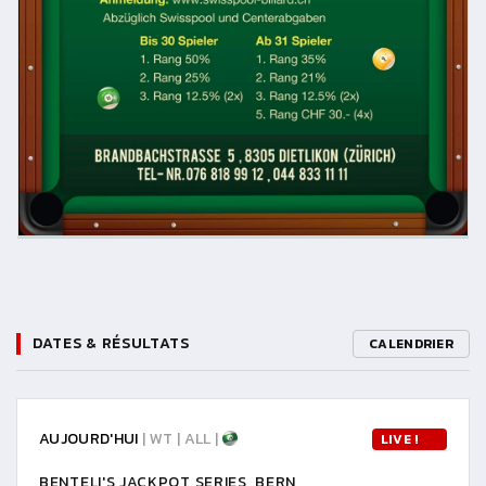
DATES & RÉSULTATS
CALENDRIER
AUJOURD'HUI
| WT | ALL |
LIVE !
BENTELI'S JACKPOT SERIES, BERN