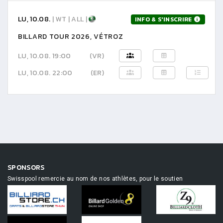
LU, 10.08.
| WT | ALL |
INFO & S'INSCRIRE
BILLARD TOUR 2026, VÉTROZ
LU, 10.08. 19:00
(VR)
LU, 10.08. 22:00
(ER)
SPONSORS
Swisspool remercie au nom de nos athlètes, pour le soutien