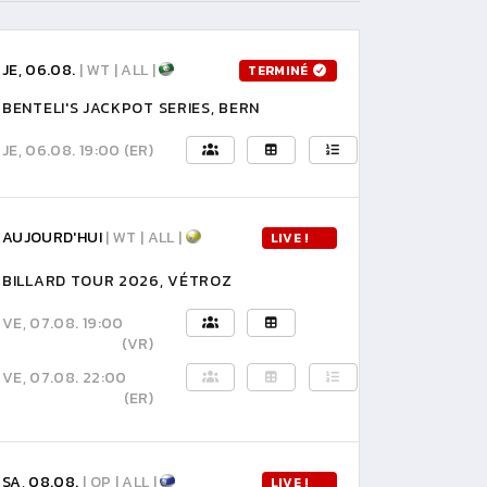
JE, 06.08.
| WT | ALL |
TERMINÉ
BENTELI'S JACKPOT SERIES, BERN
JE, 06.08. 19:00
(ER)
AUJOURD'HUI
| WT | ALL |
LIVE !
BILLARD TOUR 2026, VÉTROZ
VE, 07.08. 19:00
(VR)
VE, 07.08. 22:00
(ER)
SA, 08.08.
| OP | ALL |
LIVE !