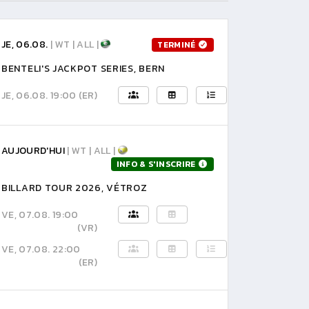
JE, 06.08.
| WT | ALL |
TERMINÉ
BENTELI'S JACKPOT SERIES, BERN
JE, 06.08. 19:00
(ER)
AUJOURD'HUI
| WT | ALL |
INFO & S'INSCRIRE
BILLARD TOUR 2026, VÉTROZ
VE, 07.08. 19:00
(VR)
VE, 07.08. 22:00
(ER)