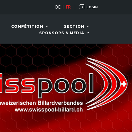
LOGIN
RD TOUR 2026
DE
|
FR
11 AOÛT. 2026, 19:30
COMPÉTITION
SECTION
SPONSORS & MEDIA