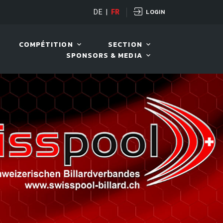
LOGIN
RD TOUR 2026
DE
|
FR
08 AOÛT. 2026, 10:00
COMPÉTITION
SECTION
SPONSORS & MEDIA