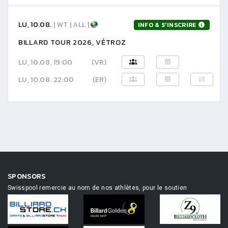
LU, 10.08.
| WT | ALL |
INFO & S'INSCRIRE
BILLARD TOUR 2026, VÉTROZ
LU, 10.08. 19:00
(VR)
LU, 10.08. 22:00
(ER)
SPONSORS
Swisspool remercie au nom de nos athlètes, pour le soutien