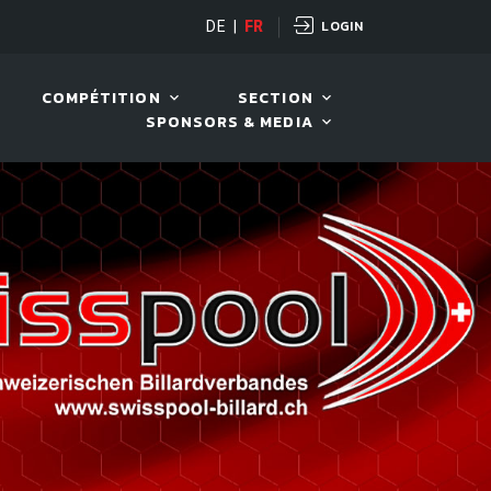
LOGIN
OPEN
DE
|
FR
10 AOÛT. 2026, 19:00
COMPÉTITION
SECTION
SPONSORS & MEDIA