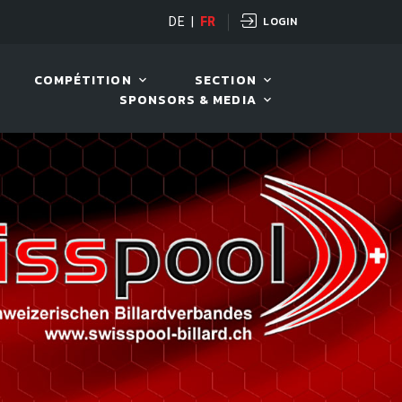
LOGIN
OPEN
DE
|
FR
10 AOÛT. 2026, 19:00
COMPÉTITION
SECTION
SPONSORS & MEDIA