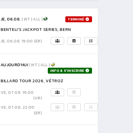
JE, 06.08.
| WT | ALL |
TERMINÉ
BENTELI'S JACKPOT SERIES, BERN
JE, 06.08. 19:00
(ER)
AUJOURD'HUI
| WT | ALL |
INFO & S'INSCRIRE
BILLARD TOUR 2026, VÉTROZ
VE, 07.08. 19:00
(VR)
VE, 07.08. 22:00
(ER)