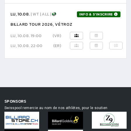
LU, 10.08.
| WT | ALL |
INFO & S'INSCRIRE
BILLARD TOUR 2026, VÉTROZ
LU, 10.08. 19:00
(VR)
LU, 10.08. 22:00
(ER)
SPONSORS
Swisspool remercie au nom de nos athlètes, pour le soutien