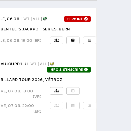
JE, 06.08.
| WT | ALL |
TERMINÉ
BENTELI'S JACKPOT SERIES, BERN
JE, 06.08. 19:00
(ER)
AUJOURD'HUI
| WT | ALL |
INFO & S'INSCRIRE
BILLARD TOUR 2026, VÉTROZ
VE, 07.08. 19:00
(VR)
VE, 07.08. 22:00
(ER)