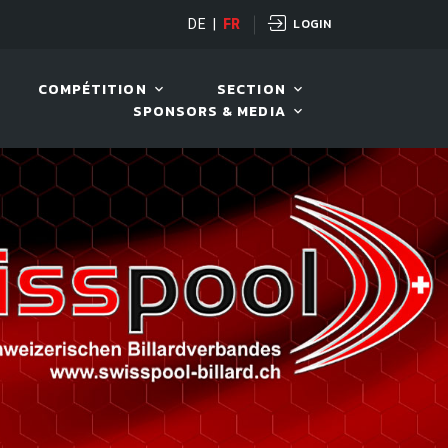
LOGIN
OPEN
DE
|
FR
10 AOÛT. 2026, 19:00
COMPÉTITION
SECTION
SPONSORS & MEDIA