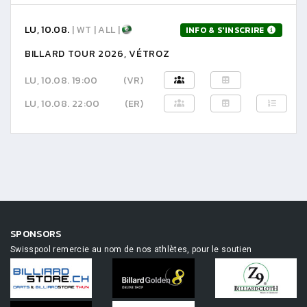
LU, 10.08.
| WT | ALL |
INFO & S'INSCRIRE
BILLARD TOUR 2026, VÉTROZ
LU, 10.08. 19:00
(VR)
LU, 10.08. 22:00
(ER)
SPONSORS
Swisspool remercie au nom de nos athlètes, pour le soutien