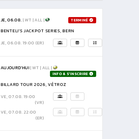
JE, 06.08.
| WT | ALL |
TERMINÉ
BENTELI'S JACKPOT SERIES, BERN
JE, 06.08. 19:00
(ER)
AUJOURD'HUI
| WT | ALL |
INFO & S'INSCRIRE
BILLARD TOUR 2026, VÉTROZ
VE, 07.08. 19:00
(VR)
VE, 07.08. 22:00
(ER)