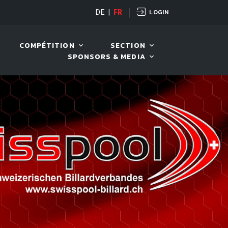
LOGIN
OPEN
DE
|
FR
10 AOÛT. 2026, 19:00
COMPÉTITION
SECTION
SPONSORS & MEDIA