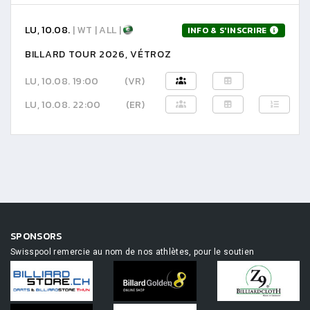
LU, 10.08.
| WT | ALL |
INFO & S'INSCRIRE
BILLARD TOUR 2026, VÉTROZ
LU, 10.08. 19:00
(VR)
LU, 10.08. 22:00
(ER)
SPONSORS
Swisspool remercie au nom de nos athlètes, pour le soutien