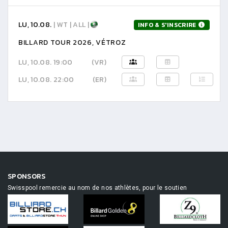
LU, 10.08.
| WT | ALL |
INFO & S'INSCRIRE
BILLARD TOUR 2026, VÉTROZ
LU, 10.08. 19:00
(VR)
LU, 10.08. 22:00
(ER)
SPONSORS
Swisspool remercie au nom de nos athlètes, pour le soutien