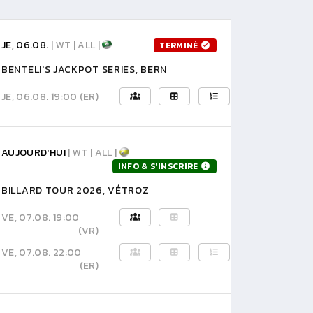
JE, 06.08.
| WT | ALL |
TERMINÉ
BENTELI'S JACKPOT SERIES, BERN
JE, 06.08. 19:00
(ER)
AUJOURD'HUI
| WT | ALL |
INFO & S'INSCRIRE
BILLARD TOUR 2026, VÉTROZ
VE, 07.08. 19:00
(VR)
VE, 07.08. 22:00
(ER)