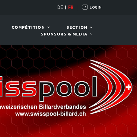
LOGIN
OPEN
DE
|
FR
10 AOÛT. 2026, 19:00
COMPÉTITION
SECTION
SPONSORS & MEDIA