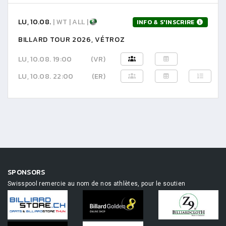
LU, 10.08.
| WT | ALL |
INFO & S'INSCRIRE
BILLARD TOUR 2026, VÉTROZ
LU, 10.08. 19:00
(VR)
LU, 10.08. 22:00
(ER)
SPONSORS
Swisspool remercie au nom de nos athlètes, pour le soutien