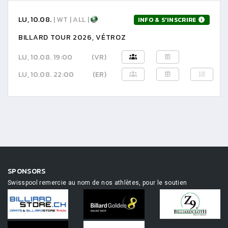
LU, 10.08.
| WT | ALL |
INFO & S'INSCRIRE
BILLARD TOUR 2026, VÉTROZ
LU, 10.08. 19:00
(VR)
LU, 10.08. 22:00
(ER)
SPONSORS
Swisspool remercie au nom de nos athlètes, pour le soutien