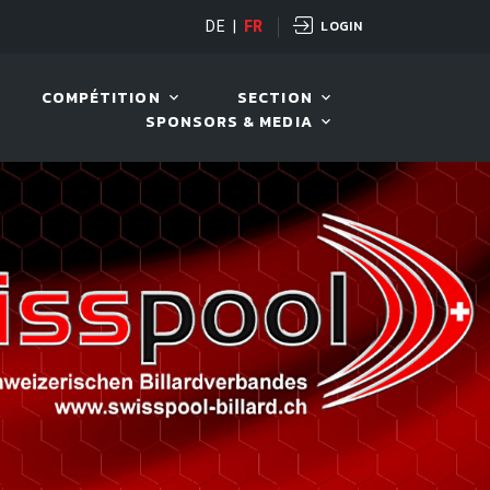
LOGIN
OPEN
DE
|
FR
10 AOÛT. 2026, 19:00
COMPÉTITION
SECTION
SPONSORS & MEDIA