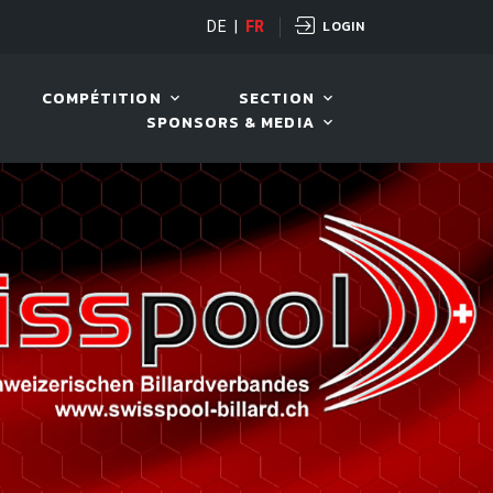
LOGIN
H POT OPEN
DE
|
FR
12 AOÛT. 2026, 19:00
COMPÉTITION
SECTION
SPONSORS & MEDIA