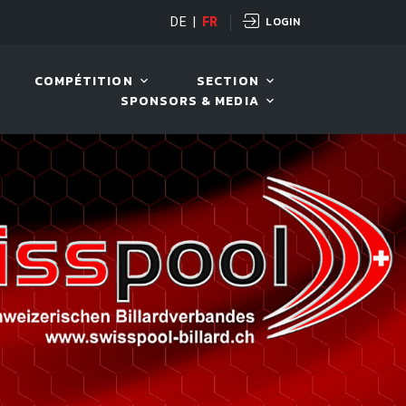
LOGIN
OPEN
DE
|
FR
10 AOÛT. 2026, 19:00
COMPÉTITION
SECTION
SPONSORS & MEDIA