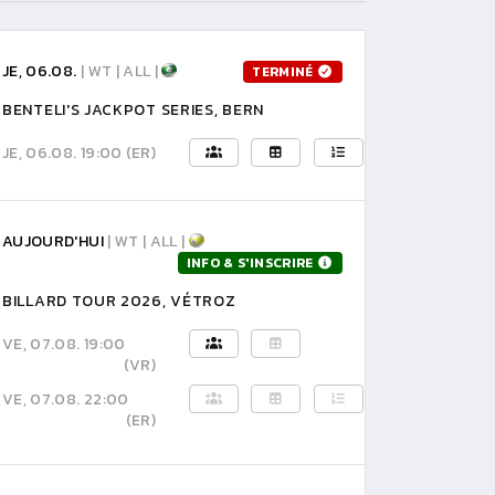
JE, 06.08.
| WT | ALL |
TERMINÉ
BENTELI'S JACKPOT SERIES, BERN
JE, 06.08. 19:00
(ER)
AUJOURD'HUI
| WT | ALL |
INFO & S'INSCRIRE
BILLARD TOUR 2026, VÉTROZ
VE, 07.08. 19:00
(VR)
VE, 07.08. 22:00
(ER)