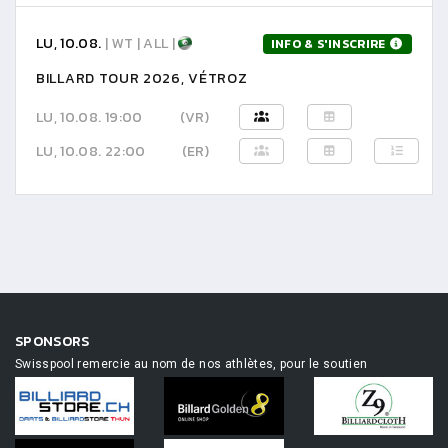
LU, 10.08.
| WT | ALL |
INFO & S'INSCRIRE
BILLARD TOUR 2026, VÉTROZ
LU, 10.08. 19:00
(VR)
LU, 10.08. 22:00
(ER)
SPONSORS
Swisspool remercie au nom de nos athlètes, pour le soutien