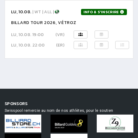
LU, 10.08.
| WT | ALL |
INFO & S'INSCRIRE
BILLARD TOUR 2026, VÉTROZ
LU, 10.08. 19:00
(VR)
LU, 10.08. 22:00
(ER)
SPONSORS
Swisspool remercie au nom de nos athlètes, pour le soutien