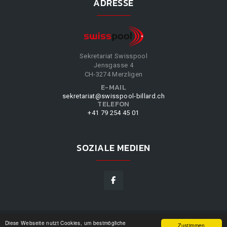
ADRESSE
Sekretariat Swisspool
Jensgasse 4
CH-3274 Merzligen
E-MAIL
sekretariat@swisspool-billard.ch
TELEFON
+41 79 254 45 01
SOZIALE MEDIEN
Diese Webseite nutzt Cookies, um bestmögliche
SWISSPOOL
©
2026
|
DESIGN BY
WPPN
|
UNSERE
Zustimmen