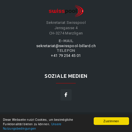
Sekretariat Swisspool
Jensgasse 4
CH-3274 Merzligen
E-MAIL
sekretariat@swisspool-billard.ch
TELEFON
+41 79 254 45 01
SOZIALE MEDIEN
Diese Webseite nutzt Cookies, um bestmögliche
SWISSPOOL
©
2026
|
DESIGN BY
WPPN
|
UNSERE
Zustimmen
Funktionalität bieten zu können.
Unsere
NUTZUNGSBEDINGUNGEN
|
Nutzungsbedingungen