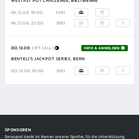
WESTAST POT CHALLENGE, BIEL/BIENNE
MI, 12.08. 19:00
(VR)
MI, 12.08. 22:00
(ER)
DO, 13.08.
| WT | ALL |
INFO & ANMELDEN
BENTELI'S JACKPOT SERIES, BERN
DO, 13.08. 19:00
(ER)
SPONSOREN
Swisspool dankt im Namen unserer Sportler, für die Unterstützung