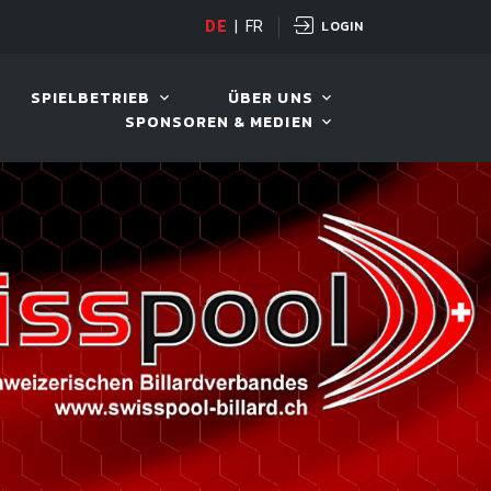
LOGIN
OPEN
DE
|
FR
10. AUG. 2026, 19:00
SPIELBETRIEB
ÜBER UNS
SPONSOREN & MEDIEN