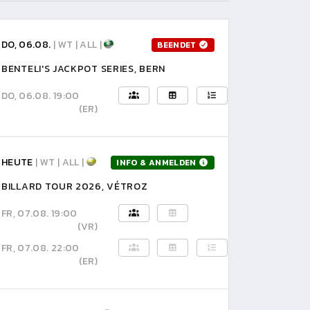
DO, 06.08.
| WT | ALL |
BEENDET
BENTELI'S JACKPOT SERIES, BERN
DO, 06.08. 19:00
(ER)
HEUTE
| WT | ALL |
INFO & ANMELDEN
BILLARD TOUR 2026, VÉTROZ
FR, 07.08. 19:00
(VR)
FR, 07.08. 22:00
(ER)