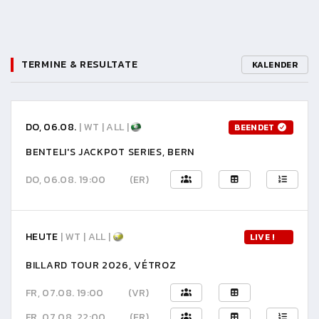
TERMINE & RESULTATE
KALENDER
DO, 06.08.
| WT | ALL |
BEENDET
BENTELI'S JACKPOT SERIES, BERN
DO, 06.08. 19:00
(ER)
HEUTE
| WT | ALL |
LIVE !
BILLARD TOUR 2026, VÉTROZ
FR, 07.08. 19:00
(VR)
FR, 07.08. 22:00
(ER)