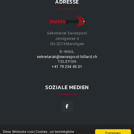
ADRESSE
Sekretariat Swisspool
Jensgasse 4
CH-3274 Merzligen
E-MAIL
sekretariat@swisspool-billard.ch
TELEFON
+41 79 254 45 01
SOZIALE MEDIEN
Diese Webseite nutzt Cookies, um bestmögliche
SWISSPOOL
©
2026
|
DESIGN BY
WPPN
|
UNSERE
Zustimmen