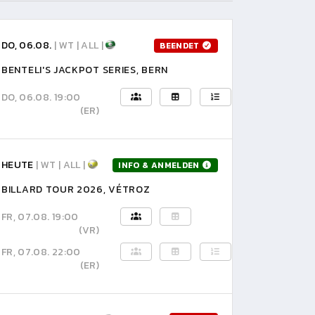
DO, 06.08.
| WT | ALL |
BEENDET
BENTELI'S JACKPOT SERIES, BERN
DO, 06.08. 19:00
(ER)
HEUTE
| WT | ALL |
INFO & ANMELDEN
BILLARD TOUR 2026, VÉTROZ
FR, 07.08. 19:00
(VR)
FR, 07.08. 22:00
(ER)