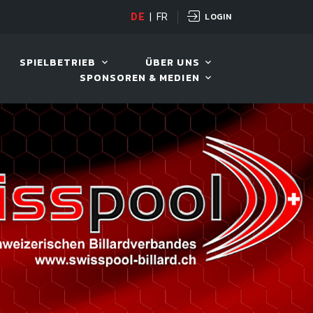
LOGIN
D TOUR 2026
DE
|
FR
11. AUG. 2026, 19:30
SPIELBETRIEB
ÜBER UNS
SPONSOREN & MEDIEN