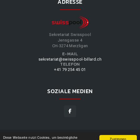
ADRESSE
Sekretariat Swisspool
Jensgasse 4
CH-3274 Merzligen
E-MAIL
sekretariat@swisspool-billard.ch
TELEFON
+41 79 254 45 01
SOZIALE MEDIEN
Diese Webseite nutzt Cookies, um bestmögliche
SWISSPOOL
©
2026
|
DESIGN BY
WPPN
|
UNSERE
Zustimmen