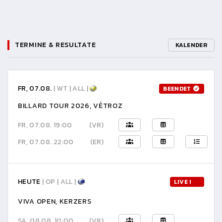
TERMINE & RESULTATE
KALENDER
FR, 07.08.
| WT | ALL |
BEENDET
BILLARD TOUR 2026, VÉTROZ
FR, 07.08. 19:00
(VR)
FR, 07.08. 22:00
(ER)
HEUTE
| OP | ALL |
LIVE !
VIVA OPEN, KERZERS
SA, 08.08. 10:00
(VR)