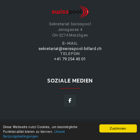
Sekretariat Swisspool
Jensgasse 4
CH-3274 Merzligen
E-MAIL
sekretariat@swisspool-billard.ch
TELEFON
+41 79 254 45 01
SOZIALE MEDIEN
Diese Webseite nutzt Cookies, um bestmögliche
SWISSPOOL
©
2026
|
DESIGN BY
WPPN
|
UNSERE
Zustimmen
Funktionalität bieten zu können.
Unsere
NUTZUNGSBEDINGUNGEN
|
Nutzungsbedingungen