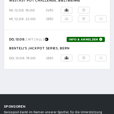
WESTAST POT CHALLENGE, BIEL/BIENNE
MI, 12.08. 19:00
(VR)
MI, 12.08. 22:00
(ER)
DO, 13.08.
| WT | ALL |
INFO & ANMELDEN
BENTELI'S JACKPOT SERIES, BERN
DO, 13.08. 19:00
(ER)
SPONSOREN
Swisspool dankt im Namen unserer Sportler, für die Unterstützung