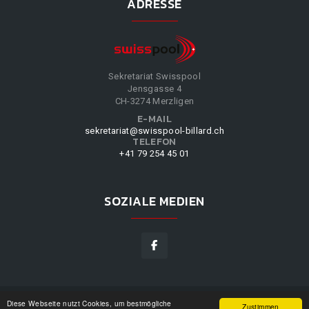
ADRESSE
Sekretariat Swisspool
Jensgasse 4
CH-3274 Merzligen
E-MAIL
sekretariat@swisspool-billard.ch
TELEFON
+41 79 254 45 01
SOZIALE MEDIEN
Diese Webseite nutzt Cookies, um bestmögliche
SWISSPOOL
©
2026
|
DESIGN BY
WPPN
|
UNSERE
Zustimmen