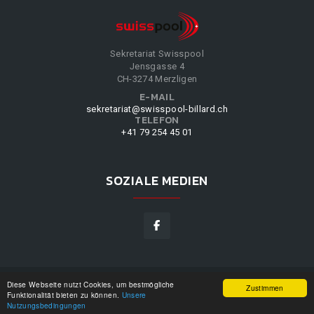
Sekretariat Swisspool
Jensgasse 4
CH-3274 Merzligen
E-MAIL
sekretariat@swisspool-billard.ch
TELEFON
+41 79 254 45 01
SOZIALE MEDIEN
Diese Webseite nutzt Cookies, um bestmögliche
SWISSPOOL
©
2026
|
DESIGN BY
WPPN
|
UNSERE
Zustimmen
Funktionalität bieten zu können.
Unsere
NUTZUNGSBEDINGUNGEN
|
Nutzungsbedingungen