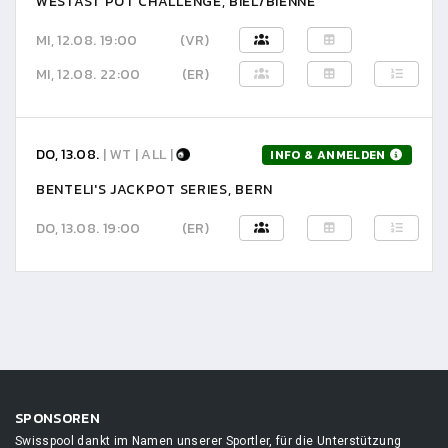
WESTAST POT CHALLENGE, BIEL/BIENNE
MI, 12.08. 19:00
(VR)
MI, 12.08. 22:00
(ER)
DO, 13.08.
| WT | ALL |
INFO & ANMELDEN
BENTELI'S JACKPOT SERIES, BERN
DO, 13.08. 19:00
(ER)
SPONSOREN
Swisspool dankt im Namen unserer Sportler, für die Unterstützung