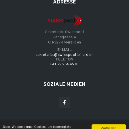
ADRESSE
Sekretariat Swisspool
Jensgasse 4
CH-3274 Merzligen
E-MAIL
sekretariat@swisspool-billard.ch
TELEFON
+41 79 254 45 01
SOZIALE MEDIEN
Diese Webseite nutzt Cookies, um bestmögliche
SWISSPOOL
©
2026
|
DESIGN BY
WPPN
|
UNSERE
Zustimmen